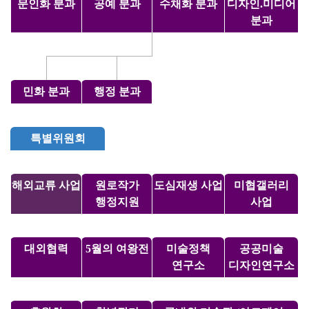
문인화 분과
공예 분과
수채화 분과
디자인.미디어
분과
민화 분과
행정 분과
특별위원회
해외교류 사업
원로작가
도심재생 사업
미협갤러리
행정지원
사업
대외협력
5월의 여왕전
미술정책
공공미술
연구소
디자인연구소