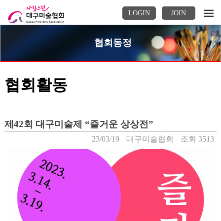
LOGIN
JOIN
협회동정
협회활동
제42회 대구미술제 “즐거운 상상전”
23/03/19
대구미술협회
조회 3513