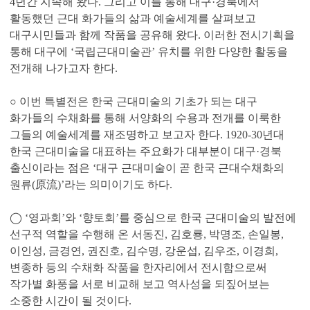
4년간 지속해 왔다. 그리고 이를 통해 대구·경북에서
활동했던 근대 화가들의 삶과 예술세계를 살펴보고
대구시민들과 함께 작품을 공유해 왔다. 이러한 전시기획을
통해 대구에 ‘국립근대미술관’ 유치를 위한 다양한 활동을
전개해 나가고자 한다.
○ 이번 특별전은 한국 근대미술의 기초가 되는 대구
화가들의 수채화를 통해 서양화의 수용과 전개를 이룩한
그들의 예술세계를 재조명하고 보고자 한다. 1920-30년대
한국 근대미술을 대표하는 주요화가 대부분이 대구·경북
출신이라는 점은 ‘대구 근대미술이 곧 한국 근대수채화의
원류(原流)’라는 의미이기도 하다.
◯ ‘영과회’와 ‘향토회’를 중심으로 한국 근대미술의 발전에
선구적 역할을 수행해 온 서동진, 김호룡, 박명조, 손일봉,
이인성, 금경연, 권진호, 김수명, 강운섭, 김우조, 이경희,
변종하 등의 수채화 작품을 한자리에서 전시함으로써
작가별 화풍을 서로 비교해 보고 역사성을 되짚어보는
소중한 시간이 될 것이다.