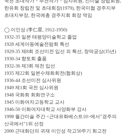
국전 초대작가・추천작가・심사위원, 신미술 창립회원,
한유회 창립전 및 초대회장(1979), 한국미협 경주지부
초대지부장, 한국예총 경주지회 회장 역임
◯ 이인성 (李仁星, 1912-1950)
1932-35 일본 태평양미술학교 졸업
1928 세계아동예술전람회 특선
1929-35 제8회 조선미전 입선 외 특선, 창덕궁상(35년)
1930-34 향토회 출품
1932-36 제3회 제전 입선
1935 제22회 일본수채화회전(협회상)
1936-44 조선미전 심사위원
1949 제1회 국전 심사위원
1948 국화회 회화연구소
1945 이화여자고등학교 교사
1946-50 이화여자대학교 서양화부 강사
1998 월간미술 주간 <근대유화베스트10>에서"경주의
산곡에서"1위 선정
2000 근대화단의 귀재 이인성 작고50주기 회고전