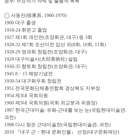
첨부: 주요작가 약력 및 출품작 목록
◯ 서동진(徐東辰, 1900-1970)
1900 대구 출생
1918-24 휘문고 졸업
1927 제1회 개인전(조양회관, 대구) 등 3회
1928-32 제7회 조선미전 입선 외(8회, 10회, 11회)
1928-29 영과회 창립전(조양화관, 대구)
1929 대구미술사(大邱美術社) 설립
1930-35 향토회 창립전(조양화관, 대구)
1945 8・15 해방기념전
1950-54 대구화우회 창립전
1951 전국문화단체총연합회 경상북도 지부장
1954 제3대 국회의원
1960 제5대 국회의원(국회 외교분과 위원장)
1997 한국근대미술: 유화-근대를 보는 눈(국립현대미술관,
과천)
1998 다시 찾은 근대미술전(국립현대미술관, 과천)
2019 『대구 근・현대 문화인물』 선정(대구문화재단)