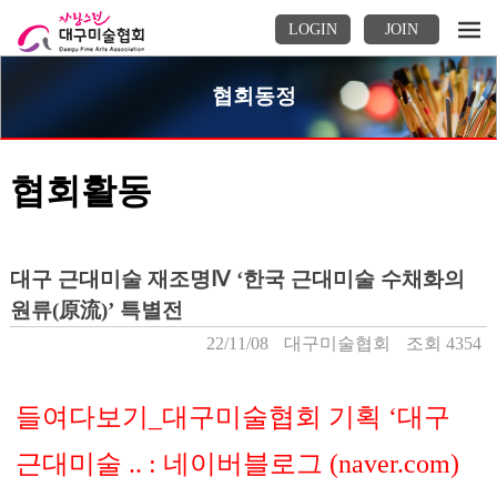
LOGIN
JOIN
협회동정
협회활동
대구 근대미술 재조명Ⅳ ‘한국 근대미술 수채화의
원류(原流)’ 특별전
22/11/08
대구미술협회
조회 4354
들여다보기_대구미술협회 기획 ‘대구
근대미술 .. : 네이버블로그 (naver.com)