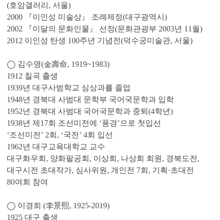
(호암갤러리, 서울)
2000 『이인성 미술상』 조례제정(대구광역시)
2002 『이달의 문화인물』 선정(문화관광부 2003년 11월)
2012 이인성 탄생 100주년 기념전(덕수궁미술관, 서울)
◯ 김수명(金壽命, 1919~1983)
1912 칠곡 출생
1939년 대구사범학교 심상과를 졸업
1948년 경북대 사범대 문학부 국어국문학과 입학
1952년 경북대 사범대 국어국문학과 중퇴(4학년)
1938년 제17회 조선미전에 ‘풍경’으로 첫입선
‘조선미전’ 2회, ‘국전’ 4회 입선
1962년 대구교육대학교 교수
대구화우회, 양화팔공회, 이상회, 나상회 회원, 경북도전,
대구시전 초대작가, 심사위원, 개인전 7회, 기획·초대전
80여회 참여
◯ 이경희 (李景熙, 1925-2019)
1925 대구 출생