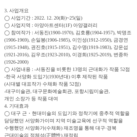
3. 사업개요
◯ 사업기간 : 2022. 12. 20(화)~25(일)
◯ 사업지역 : 아양아트센터(1F) 아양갤러리
◯ 참여작가 : 서동진(1900-1970), 김호룡(1904-1957), 박명조
(1906-1969), 손일봉(1906-1985), 이인성(1912-1950), 금경연
(1915-1948), 권진호(1915-1951), 김수명(1919-1983), 강운섭
(1921-2016), 김우조(1923-2010), 이경희(1925-2019), 변종하
(1926-2000)
◯ 사업내용 : -서동진을 비롯한 13명의 근대화가 작품 52점
-한국 서양화 도입기(1930년대) 이후 제작된 작품
(시대별 대표작가 수채화 작품 52점)
-대구미술관, 대구문화예술회관, 포항시립미술관,
개인 소장가 등 작품 대여
4. 기대효과
◯ 대구 근・현대미술의 도입기와 정착기에 중추적 역할을
담당했던 서양화가이며 지역 미술교육에 선구적 역할을
수행했던 서양화가(수채화) 재조명을 통해 대구·경북
근대미술의 정체성(正體性) 재정립