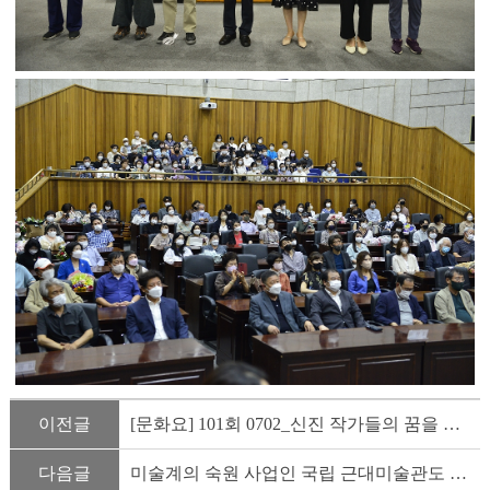
이전글
[문화요] 101회 0702_신진 작가들의 꿈을 마주하다
다음글
미술계의 숙원 사업인 국립 근대미술관도 경북도청 터에 지어집...