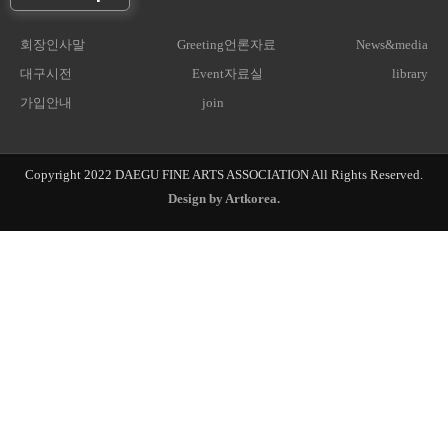
회장인사말
Greeting
언론자료
News&media
대구시전
Event
자료실
library
가입안내
join
Copyright 2022 DAEGU FINE ARTS ASSOCIATION
All Rights Reserved.
Design by Artkorea.